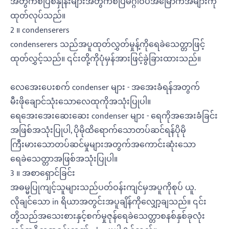
အတွက်စံပြစံနှုန်းများအတွက်စံပြမဂ္ဂါဝပ်အမြောက်အများကို
ထုတ်လုပ်သည်။
2 ။ condenserers
condenserers သည်အပူထုတ်လွှတ်မှုန့်ကိုရေခဲသေတ္တာဖြင့်
ထုတ်လွှင့်သည်။ ၎င်းတို့ကိုပုံမှန်အားဖြင့်ခွဲခြားထားသည်။
လေအေးပေးစက် condenser များ - အအေးခံရန်အတွက်
မီးဖိုချောင်သုံးသောလေထုကိုအသုံးပြုပါ။
ရေအေးအေးဆေးဆေး condenser များ - ရေကိုအအေးခံခြင်း
အဖြစ်အသုံးပြုပါ, ပိုမိုထိရောက်သောတပ်ဆင်ရန်ပိုမို
ကြီးမားသောတပ်ဆင်မှုများအတွက်အကောင်းဆုံးသော
ရေခဲသေတ္တာအဖြစ်အသုံးပြုပါ။
3 ။ အစာရှောင်ခြင်း
အဓမ္မပြုကျင့်သူများသည်ပတ်ဝန်းကျင်မှအပူကိုစုပ် ယူ.
လိုချင်သော in ရိယာအတွင်းအပူချိန်ကိုလျှော့ချသည်။ ၎င်း
တို့သည်အသေးစားနှင့်စက်မှုဇုန်ရေခဲသေတ္တာစနစ်နှစ်ခုလုံး