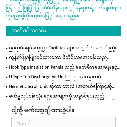
ဘယ်တိုးတက်မှုများကိုပြုလုပ်နေသနည်း, စီမံကိန်းများကို
ပြန်လည်ပြုပြင်ခြင်းစီမံကိန်းများတွင်နေရာကန့်သတ်ချက်များ
ကိုမည်သို့ကိုင်တွယ်ဖြေရှင်းနေသနည်း။
ဆက်စပ်သတင်း
ခေတ်မီရေခဲသေတ္တာ Facilities များအတွက် အကောင်းဆုံး
ဖြေရှင်းချက်သည် Manual Sliding Cold Storage Door ဖြစ်
ကွန်တိန်နာပြုလုပ်ထားသော မိုဘိုင်းအအေးခန်းသည်
ပါသည်။
Flexible Refrigeration လိုအပ်ချက်များအတွက် အကောင်းဆုံး
Hook Type Insulation Panels သည် ခေတ်မီအအေးခန်းနှင့်
ဖြေရှင်းချက်ဖြစ်သည်။
စက်မှုအဆောက်အအုံများအတွက် အကောင်းဆုံးရွေးချယ်မှု
U Type Top Discharge Air Unit ကဘာလဲ၊ ခေတ်မီ
ဖြစ်စေသည်
ရေခဲသေတ္တာစနစ်အတွက် ဘာကြောင့်အရေးကြီးတာလဲ။
Hermetic Scroll Unit ဆိုတာ ဘာလဲ ၊ အဘယ်ကြောင့်ဆို
သော် ၎င်းသည် စွမ်းဆောင်ရည်မြင့် HVAC နှင့် ရေခဲသေတ္တာ
စက်မှုလုပ်ငန်းသုံး ရေအေးများကို သန့်စင်ပေးသည့်
စနစ်များအတွက် အဆုံးစွန်သော ဖြေရှင်းချက်ဖြစ်သည် ။
လေအေးပေးစက်သည် အအေးခန်းသိုလှောင်မှု စွမ်းဆောင်
ငါ့ကို မက်ဆေ့ချ် ထားခဲ့ပါ။
ရည်ကို ပိုမိုကောင်းမွန်စေပြီး လည်ပတ်မှုကုန်ကျစရိတ်များကို
မည်ကဲ့သို့ လျှော့ချနိုင်မည်နည်း။