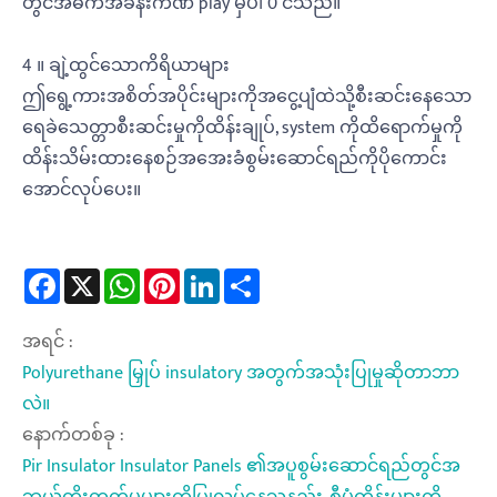
တွင်အဓိကအခန်းကဏ် play မှပါ 0 င်သည်။
4 ။ ချဲ့ထွင်သောကိရိယာများ
ဤရွေ့ကားအစိတ်အပိုင်းများကိုအငွေ့ပျံထဲသို့စီးဆင်းနေသော
ရေခဲသေတ္တာစီးဆင်းမှုကိုထိန်းချုပ်, system ကိုထိရောက်မှုကို
ထိန်းသိမ်းထားနေစဉ်အအေးခံစွမ်းဆောင်ရည်ကိုပိုကောင်း
အောင်လုပ်ပေး။
Facebook
X
WhatsApp
Pinterest
LinkedIn
Share
အရင် :
Polyurethane မြှုပ် insulatory အတွက်အသုံးပြုမှုဆိုတာဘာ
လဲ။
နောက်တစ်ခု :
Pir Insulator Insulator Panels ၏အပူစွမ်းဆောင်ရည်တွင်အ