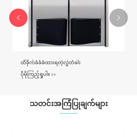


ထိခိုက်ခံခံခံထားရတဲ့လွှဲတံခါး
ပိုမိုကြည့်ရှုပါ။ >>
သတင်းအကြံပြုချက်များ