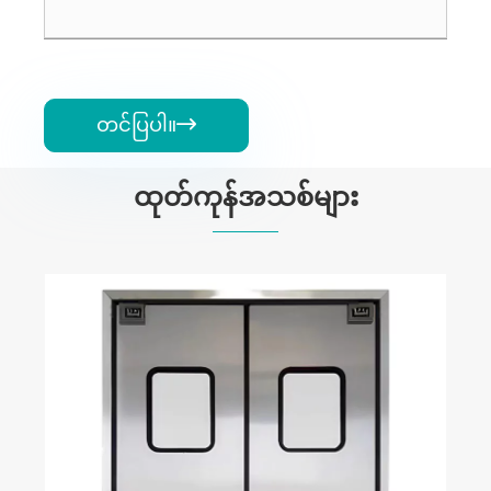
တင်ပြပါ။

ထုတ်ကုန်အသစ်များ