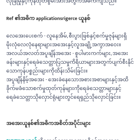
လုံခြုံမှုနှင့်ကုန်ထုတ်စွမ်းအားအတွက်အဓိကကျသည်။
Ref ၏အဓိက applications
r
igerce ယူနစ်
လေအေးပေးစက် - လူနေအိမ်, စီးပွားဖြစ်နှင့်စက်မှုဇုန်များရှိ
မိုးလုံလေလုံနေရာများအအေးနှင့်လူအချို့အကွာအဝေး။
အလယ်အလတ်အပူချိန်အအေး - စူပါမားကက်များ, အအေး
ခန်းများနှင့်ရေခဲသေတ္တာပြသမှုကိရိယာများအတွက်ပျက်စီးနိုင်
သောကုန်ပစ္စည်းများကိုထိန်းသိမ်းခြင်း။
အပူချိန်နိမ့်အအေး - အေးခဲနေသောအစားအစာများနှင့်အထိ
ခိုက်မခံသောစက်မှုထုတ်ကုန်များကိုရေခဲသေတ္တာများနှင့်
ရေခဲသေတ္တာသိုလှောင်ရုံများတွင်ရေရှည်သိုလှောင်ခြင်း။
အအေးယူနစ်၏အဓိကအစိတ်အပိုင်းများ