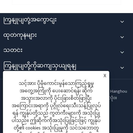
ကြှနျုပျတို့အကွောငျး
ထုတ်ကုန်များ
သတင်း
ကြှနျုပျတို့ကိုဆကျသှယျရနျ
X
သင့်အား ပိုမိုကောင်းမွန်သောကြည့်ရှုမှု
အတွေ့အကြုံကို ပေးဆောင်ရန်၊ ဆိုက်
မူပိုင်ခွင့်© 2025 Changzhou Hanghou Hanghou Hanghou Hanghou
Hanghoolor righeroor © Ltd. အခွင့်အရေးများအားလုံး။
အသွားအလာကို ပိုင်းခြားစိတ်ဖြာပြီး
အကြောင်းအရာကို ပုဂ္ဂိုလ်ရေးသီးသန့်ပြုလုပ်
Follow Us
ရန် ကျွန်ုပ်တို့သည် ကွတ်ကီးများကို အသုံးပြု
ပါသည်။ ဤဆိုက်ကိုအသုံးပြုခြင်းဖြင့် ကျွန်ုပ်
တို့၏ cookies အသုံးပြုမှုကို သင်သဘောတူ