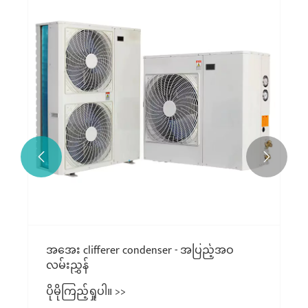


အအေး clifferer condenser - အပြည့်အဝ
လမ်းညွှန်
ပိုမိုကြည့်ရှုပါ။ >>