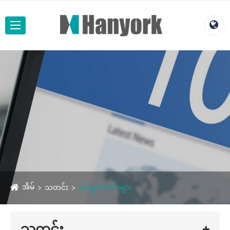
အိမ်
သတင်း
စက်မှုသတင်းများ
သတင်း