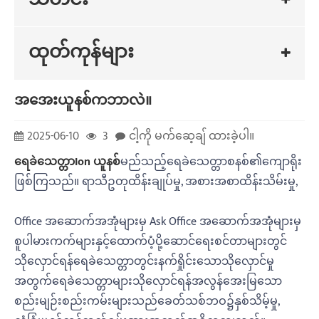
ထုတ်ကုန်များ
အအေးယူနစ်ကဘာလဲ။
2025-06-10
3
ငါ့ကို မက်ဆေ့ချ် ထားခဲ့ပါ။
ရေခဲသေတ္တာ
Ion ယူနစ်
မည်သည့်ရေခဲသေတ္တာစနစ်၏ကျောရိုး
ဖြစ်ကြသည်။ ရာသီဥတုထိန်းချုပ်မှု, အစားအစာထိန်းသိမ်းမှု,
Office အဆောက်အအုံများမှ Ask Office အဆောက်အအုံများမှ
စူပါမားကက်များနှင့်ထောက်ပံ့ပို့ဆောင်ရေးစင်တာများတွင်
သိုလှောင်ရန်ရေခဲသေတ္တာတွင်းနက်ရှိုင်းသောသိုလှောင်မှု
အတွက်ရေခဲသေတ္တာများသိုလှောင်ရန်အလွန်အေးမြသော
စည်းမျဉ်းစည်းကမ်းများသည်ခေတ်သစ်ဘဝ၌နှစ်သိမ့်မှု,