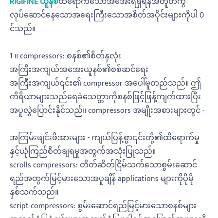
RIGIFINE ယူနစ်
ထိရောက်သောအအေးရရှိရန်အတူတကွ
လုပ်ဆောင်နေသောအရေးကြီးသောအစိတ်အပိုင်းများကိုပါ 0
င်သည်။
1 ။ compressors: စနစ်၏စိတ်နှလုံး
အကြီးအကျယ်အအေးယူနစ်၏စစ်ဆင်ရေး
အကြီးအကျယ်၎င်း၏ compressor အပေါ်မူတည်သည်။ ဤ
ကိရိယာများသည်ရေခဲသေတ္တာကိုစနစ်ဖြင့်ဖြန့်ကျက်ထားပြီး
အပူလွှဲပြောင်းနိုင်သည်။ compressors အမျိုးအစားများတွင် -
အကြမ်းဖျင်းဖိအားများ - ကျယ်ပြန့်စွာ၎င်းတို့၏ထိရောက်မှု
နှင့်ယုံကြည်စိတ်ချရမှုအတွက်အသုံးပြုသည်။
scrolls compressors: တိတ်ဆိတ်ငြိမ်သက်သောစွမ်းဆောင်
ရည်အတွက်မြင့်မားသောအပူချိန် applications များကိုပိုမို
နှစ်သက်သည်။
script compressors: စွမ်းဆောင်ရည်မြင့်မားသောစနစ်များ