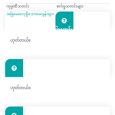
ကုမ္ပဏီသတင်း
စက်မှုသတင်းများ
အမြဲမေးလေ့ရှိသောမေးခွန်းများ
ကုန်ပစ္စည်းများကိုအခြားကုန်ပစ္စည်းပေးသွင်း
သူမှသင်၏စက်ရုံသို့ပို့ပေးလို့ရမလား။ ထိုအခါ
ဟုတ်တယ်။
အတူတူ load?
ပစ္စည်းကိရိယာများကိုပူပြင်းသည့်ရာသီဥတု
ဟုတ်တယ်။
တွင်တပ်ဆင်နိုင်ပါသလား။