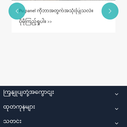
Pu panel ကိုဘာအတွက်အသုံးပြုသလဲ။


ပိုမိုကြည့်ရှုပါ။ >>
ကြှနျုပျတို့အကွောငျး
ထုတ်ကုန်များ
သတင်း