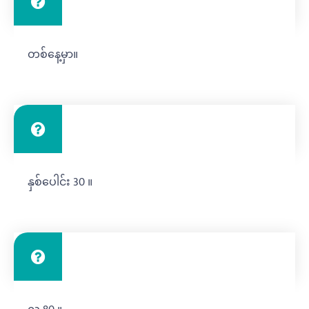
ကျွန်ုပ်တို့အတွက်ဒီဇိုင်းရွေးချယ်မှုများပေးရန်
တစ်နေ့မှာ။
သင့်အားမည်မျှကြာမည်နည်း။
သင်၏ကုမ္ပဏီသည်ဤပစ္စည်းမျိုးကိုနှစ်ပေါင်း
နှစ်ပေါင်း 30 ။
မည်မျှပြုလုပ်ခဲ့သနည်း။
သင့်စက်ရုံတွင် 0 န်ထမ်းမည်မျှရှိသနည်း။