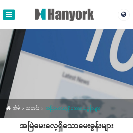
အိမ်
သတင်း
အမြဲမေးလေ့ရှိသောမေးခွန်းများ
အမြဲမေးလေ့ရှိသောမေးခွန်းများ