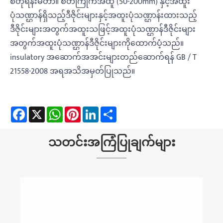
စတုရန်းမီတာ။ စိတ်ကြိုက်အထူ (50-200mm) နှင့်အထူး
ပုံသဏ္ဌာန်ရှိသည့်ဒီဇိုင်းများနှင့်အထူးပုံသဏ္ဌာန်းထားသည့်
ဒီဇိုင်းများအတွက်အထူးသဖြင့်အထူးပုံသဏ္ဌာန်ဒီဇိုင်းများ
အတွက်အထူးပုံသဏ္ဌာန်ဒီဇိုင်းများကိုထောက်ပံ့သည်။
insulatory အဆောက်အအင်းများတည်ဆောက်ရန် GB / T
21558-2008 အရအသိအမှတ်ပြုသည်။
Facebook
X
WhatsApp
Pinterest
LinkedIn
Share
သတင်းအကြံပြုချက်များ