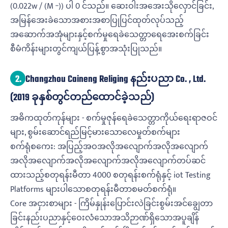
(0.022w / (M ··)) ပါ 0 င်သည်။ ဆေးဝါးအအေးသိုလှောင်ခြင်း,
အမြန်အေးခဲသောအစားအစာပြုပြင်ထုတ်လုပ်သည့်
အဆောက်အအုံများနှင့်စက်မှုရေခဲသေတ္တာရေအေးစက်ခြင်း
စီမံကိန်းများတွင်ကျယ်ပြန့်စွာအသုံးပြုသည်။
2.
Changzhou Caineng Religing နည်းပညာ Co. , Ltd.
(2019 ခုနှစ်တွင်တည်ထောင်ခဲ့သည်)
အဓိကထုတ်ကုန်များ - စက်မှုဇုန်ရေခဲသေတ္တာကိုယ်ရေးရာဇဝင်
များ, စွမ်းဆောင်ရည်မြင့်မားသောလေမှုတ်စက်များ
စက်ရုံစကေး: အပြည့်အဝအလိုအလျောက်အလိုအလျောက်
အလိုအလျောက်အလိုအလျောက်အလိုအလျောက်တပ်ဆင်
ထားသည့်စတုရန်းမီတာ 4000 စတုရန်းစက်ရုံနှင့် iot Testing
Platforms များပါသောစတုရန်းမီတာစမတ်စက်ရုံ။
Core အငှားစာများ - ကြိမ်နှုန်းပြောင်းလဲခြင်းစွမ်းအင်ချွေတာ
ခြင်းနည်းပညာနှင့်ဝေးလံသောအသိဉာဏ်ရှိသောအပူချိန်