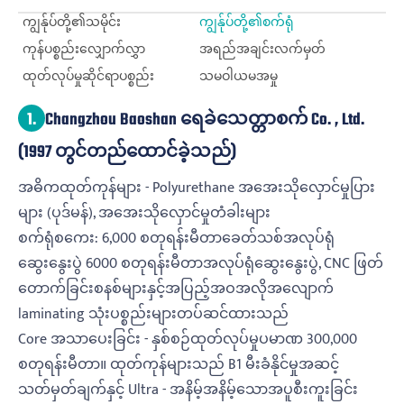
ကျွန်ုပ်တို့၏သမိုင်း
ကျွန်ုပ်တို့၏စက်ရုံ
ကုန်ပစ္စည်းလျှောက်လွှာ
အရည်အချင်းလက်မှတ်
ထုတ်လုပ်မှုဆိုင်ရာပစ္စည်း
သမဝါယမအမှု
1.
Changzhou Baoshan ရေခဲသေတ္တာစက် Co. , Ltd.
(1997 တွင်တည်ထောင်ခဲ့သည်)
အဓိကထုတ်ကုန်များ - Polyurethane အအေးသိုလှောင်မှုပြား
များ (ပုဒ်မန်), အအေးသိုလှောင်မှုတံခါးများ
စက်ရုံစကေး: 6,000 စတုရန်းမီတာခေတ်သစ်အလုပ်ရုံ
ဆွေးနွေးပွဲ 6000 စတုရန်းမီတာအလုပ်ရုံဆွေးနွေးပွဲ, CNC ဖြတ်
တောက်ခြင်းစနစ်များနှင့်အပြည့်အဝအလိုအလျောက်
laminating သုံးပစ္စည်းများတပ်ဆင်ထားသည်
Core အသာပေးခြင်း - နှစ်စဉ်ထုတ်လုပ်မှုပမာဏ 300,000
စတုရန်းမီတာ။ ထုတ်ကုန်များသည် B1 မီးခံနိုင်မှုအဆင့်
သတ်မှတ်ချက်နှင့် Ultra - အနိမ့်အနိမ့်သောအပူစီးကူးခြင်း