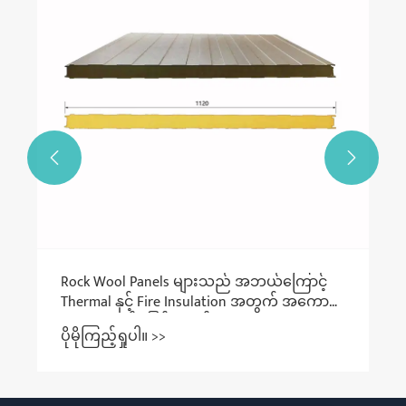


Rock Wool Panels များသည် အဘယ်ကြောင့်
Thermal နှင့် Fire Insulation အတွက် အကောင်း
ဆုံးရွေးချယ်မှုဖြစ်သနည်း။
ပိုမိုကြည့်ရှုပါ။ >>