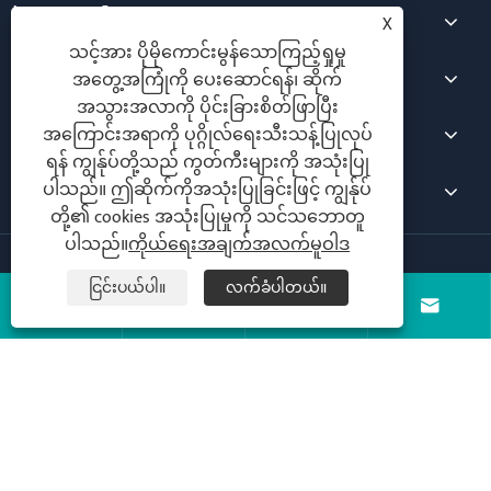
ကြှနျုပျတို့အကွောငျး
X
သင့်အား ပိုမိုကောင်းမွန်သောကြည့်ရှုမှု
ထုတ်ကုန်များ
အတွေ့အကြုံကို ပေးဆောင်ရန်၊ ဆိုက်
အသွားအလာကို ပိုင်းခြားစိတ်ဖြာပြီး
သတင်း
အကြောင်းအရာကို ပုဂ္ဂိုလ်ရေးသီးသန့်ပြုလုပ်
ရန် ကျွန်ုပ်တို့သည် ကွတ်ကီးများကို အသုံးပြု
ကြှနျုပျတို့ကိုဆကျသှယျရနျ
ပါသည်။ ဤဆိုက်ကိုအသုံးပြုခြင်းဖြင့် ကျွန်ုပ်
တို့၏ cookies အသုံးပြုမှုကို သင်သဘောတူ
ပါသည်။
ကိုယ်ရေးအချက်အလက်မူဝါဒ
မူပိုင်ခွင့်© 2025 Changzhou Hanghou Hanghou Hanghou Hanghou
ငြင်းပယ်ပါ။
လက်ခံပါတယ်။
Hanghoolor righeroor © Ltd. အခွင့်အရေးများအားလုံး။




Follow Us
Links
Sitemap
RSS
XML
ကိုယ်ရေးအချက်အလက်မူဝါဒ