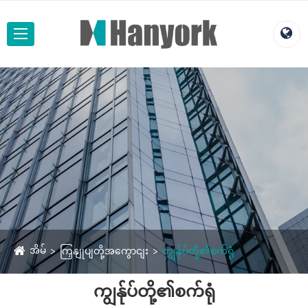
အိမ်
ကြှနျုပျတို့အကွောငျး
ကျွန်ုပ်တို့၏စက်ရုံ
ကျွန်ုပ်တို့၏စက်ရုံ