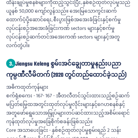
ထိန်းချုပ်မှုစနစ်များကိုထည့်သွင်းပြီး, နှစ်စဉ်ထုတ်လုပ်မှုသည်
ယူနစ် 50,000 ကျော်လွန်သည်။ အေးမြသောကွင်းဆက်
ထောက်ပံ့ပို့ဆောင်ရေး, စီးပွားဖြစ်အအေးခံခြင်းနှင့်စက်မှု
လုပ်ငန်းစဉ်အအေးခံခြင်းကဏ် sectors များနှင့်စက်မှု
လုပ်ငန်းစဉ်ဆက်တင်အအေးကဏ် sectors များနှင့်အတူ
လက်တွဲပါ။
3.
Jiangsu Keleng စွမ်းအင်ချွေတာမှုနည်းပညာ
ကုမ္ပဏီလီမိတက် (2020 တွင်တည်ထောင်ခဲ့သည်)
အဓိကထုတ်ကုန်များ
စက်ရုံစကေး - 167- 167 - အီတလီတင်သွင်းထားသည့်စဉ်ဆက်
မပြတ်မြွေထအတွင်းထုတ်လုပ်မှုလိုင်းများနှင့်ဂေဟစနစ်နှင့်
အတူဖော်ရွေသောအမြှုပ်များတပ်ဆင်ထားသည့်အစိမ်းရောင်
ကုန်ထုတ်လုပ်မှုအခြေစိုက်စခန်းဖြစ်သည်။
Core အသာပေးခြင်း - နှစ်စဉ်ထုတ်လုပ်မှုစွမ်းရည် 2 သန်း