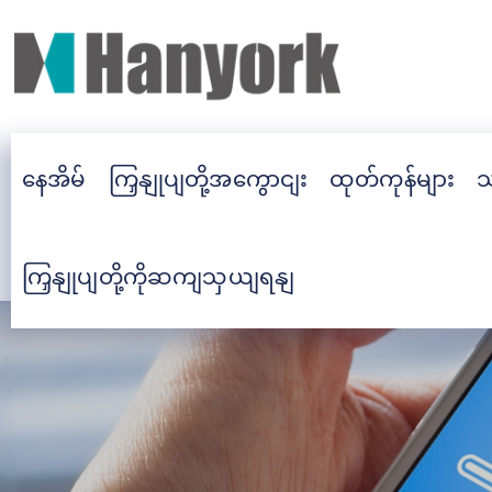
နေအိမ်
ကြှနျုပျတို့အကွောငျး
ထုတ်ကုန်များ
သ
ကြှနျုပျတို့ကိုဆကျသှယျရနျ