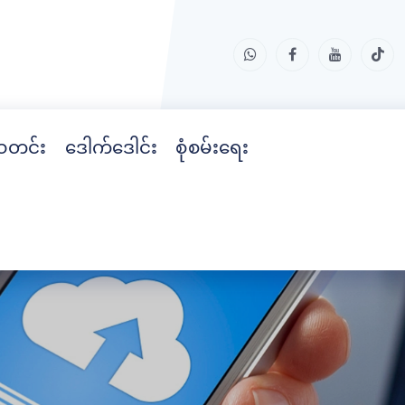
တင်း
ဒေါက်ဒေါင်း
စုံစမ်းရေး