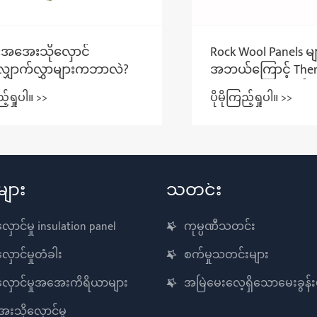
Rock Wool Panels မျာ
အအေးသိုလှောင်
အဘယ်ကြောင့် Thermal နှ
ာက်လွှာများကဘာလဲ?
Insulation အတွက် အကေ
ပိုမိုကြည့်ရှုပါ။ >>
ှုပါ။ >>
ရွေးချယ်မှုဖြစ်သနည်း။
များ
သတင်း
ာင်မှု insulation panel
ကုမ္ပဏီသတင်း
ောင်မှုတံခါး
စက်မှုသတင်းများ
ှောင်မှုအအေးကိရိယာများ
အမြဲမေးလေ့ရှိသောမေးခွန်း
ေးသိုလှောင်မှု