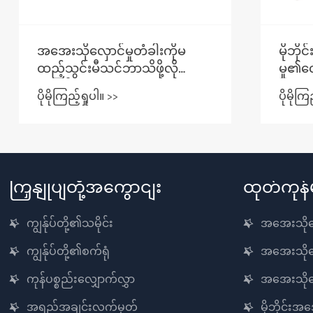
အအေးသိုလှောင်မှုတံခါးကိုမ
မိုဘိုင်း
ထည့်သွင်းမီသင်ဘာသိဖို့လို
မှု၏လျှေ
သနည်း။
ပိုမိုကြည့်ရှုပါ။ >>
ပိုမိုကြည့်ရ
ကြှနျုပျတို့အကွောငျး
ထုတ်ကုန်
ကျွန်ုပ်တို့၏သမိုင်း
အအေးသိုလှေ
ကျွန်ုပ်တို့၏စက်ရုံ
အအေးသိုလှ
ကုန်ပစ္စည်းလျှောက်လွှာ
အအေးသိုလ
အရည်အချင်းလက်မှတ်
မိုဘိုင်းအအ