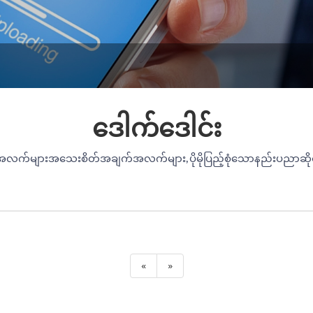
ဒေါက်ဒေါင်း
းအသေးစိတ်အချက်အလက်များ, ပိုမိုပြည့်စုံသောနည်းပညာဆိုင်ရာလမ်းညွ
«
»