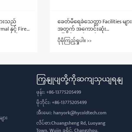
းသည်
ခေတ်မီရေခဲသေတ္တာ Facilities များ
င့် Fire
အတွက် အကောင်းဆုံး
ာင်းဆုံး
ဖြေရှင်းချက်သည် Manual Sliding
ပိုမိုကြည့်ရှုပါ။ >>
Cold Storage Door ဖြစ်ပါသည်။
ကြှနျုပျတို့ကိုဆကျသှယျရနျ
ဖုန်း:
+86-13775205499
မိုဘိုင်း:
+86-13775205499
အီးမေး:
hanyork@hycoldtech.com
များ
လိပ်စာ:Chuangsheng Rd, Luoyang
Town, Wujin ခရိုင်, Changzhou,