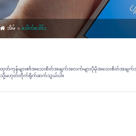
အိမ်
ဒေါက်ဒေါင်း
ထုတ်ကုန်များ၏အသေးစိတ်အချက်အလက်များပိုမိုအသေးစိတ်အချက်အလက်မျာ
သို့မဟုတ်တိုက်ရိုက်ဆက်သွယ်ပါ။