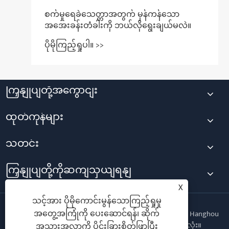
စက်မှုရေခဲသေတ္တာအတွက် မှန်ကန်သော
အအေးခန်းတံခါးကို ဘယ်လိုရွေးချယ်မလဲ။
ပိုမိုကြည့်ရှုပါ။ >>
ကြှနျုပျတို့အကွောငျး
ထုတ်ကုန်များ
သတင်း
ကြှနျုပျတို့ကိုဆကျသှယျရနျ
X
သင့်အား ပိုမိုကောင်းမွန်သောကြည့်ရှုမှု
အတွေ့အကြုံကို ပေးဆောင်ရန်၊ ဆိုက်
မူပိုင်ခွင့်© 2025 Changzhou Hanghou Hanghou Hanghou Hanghou
Hanghoolor righeroor © Ltd. အခွင့်အရေးများအားလုံး။
အသွားအလာကို ပိုင်းခြားစိတ်ဖြာပြီး