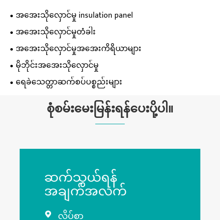
အအေးသိုလှောင်မှု insulation panel
အအေးသိုလှောင်မှုတံခါး
အအေးသိုလှောင်မှုအအေးကိရိယာများ
မိုဘိုင်းအအေးသိုလှောင်မှု
ရေခဲသေတ္တာဆက်စပ်ပစ္စည်းများ
စုံစမ်းမေးမြန်းရန်ပေးပို့ပါ။
ဆက်သွယ်ရန်
အချက်အလက်
လိပ်စာ
