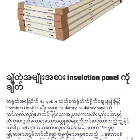
ချိတ်အမျိုးအစား insulation panel ကို
ချိတ်
တရုတ်အခြေစိုက် Hanyobor သည်စက်ရုံတိုက်ရိုက်စျေးနှုန်းဖြင့်
Premium Hook အမျိုးအစား insulatory insulatory panel ကို
တင်ဆက်သည်။ အဆင့်မြင့်သောအပူအတားအဆီးနည်းပညာနှင့်
တိုက်စားဖွယ်ကောင်းသောသတ္တုစပ်များကိုတပ်ဆင်ထားသည့်ကျွန်ုပ်
တို့၏ panel များသည်စက်မှုလုပ်ငန်းစံနှုန်းများထက် 15% ပိုမို
မြင့်မားသောစွမ်းအင်ထိရောက်မှုကိုသေချာစေသည်။ 5 နှစ်အာမခံ