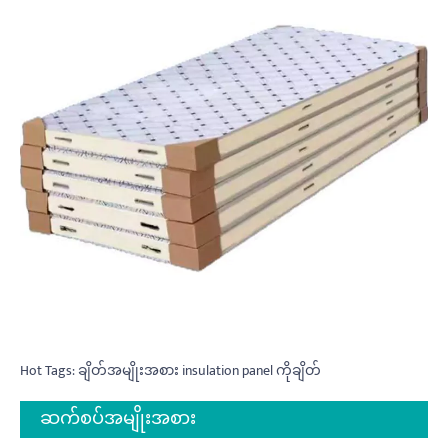
Hot Tags: ချိတ်အမျိုးအစား insulation panel ကိုချိတ်
ဆက်စပ်အမျိုးအစား