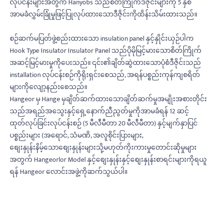
လုပ်ငန်းများအတွက် Hanyobs သည်စိတ်ကြိုက်ဒီဇိုင်းများကို 5 နှစ်
အာမခံလွှမ်းခြုံမှုဖြင့်ပြုလုပ်ထားသောဒီဇိုင်းကိုထိန်းသိမ်းထားသည်။
စဉ်ဆက်မပြတ်ဖွဲ့စည်းထားသော insulation panel နှင့်နှိုင်းယှဉ်ပါက
Hook Type Insulator Insulator Panel သည်ပိုမိုမြင့်မားသောစိတ်ကြိုက်
အဆင့်မြင့်မားမှုကိုပေးသည်။ ၎င်း၏ချိတ်ဆွဲထားသောပုံစံဒီဇိုင်းသည်
installation လုပ်ငန်းစဉ်ကိုရိုးရှင်းစေသည်, အရန်ပစ္စည်းကုန်ကျစရိတ်
များကိုလျော့နည်းစေသည်။
Hangeor မှ Hange မှချိတ်ဆက်ထားသောချိတ်ဆက်မှုအမျိုးအစားတိုင်း
သည်အရည်အသွေးနှင့်ရှေ့နောက်ညီညွတ်မှုကိုအာမခံရန် 12 ဆင့်
ထုတ်လုပ်ခြင်းလုပ်ငန်းစဉ် (5 မီလီမီတာ 20 မီလီမီတာ) နှင့်မျက်နှာပြင်
ပစ္စည်းများ (အရောင်, သံမဏိ, အလူစိုင်းပြားများ,
စျေးနှုန်းနိမ့်သောစျေးနှုန်းများသို့မဟုတ်ကိုးကားမှုတောင်းဆိုမှုများ
အတွက် Hangeorlor Model နှင့်စျေးနှုန်းနှင့်စျေးနှုန်းစာရင်းများကိုရယူ
ရန် Hangeor လောင်းအဖွဲ့ကိုဆက်သွယ်ပါ။