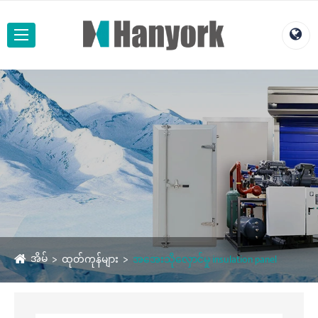
အိမ်
ထုတ်ကုန်များ
အအေးသိုလှောင်မှု insulation panel