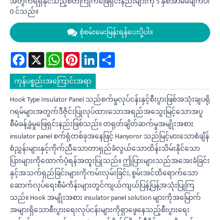
အတွက်ရရှိနိုင်သည့်စိတ်ကြိုက်ဖြေရှင်းနည်းများကို 5 နှစ်အာမခံချက်ပါ
0 င်သည်။
စုံစမ်းမေးမြန်းရန်ပေးပို့ပါ။
Facebook
X
WhatsApp
Pinterest
LinkedIn
Share
ကုန်ပစ္စည်းအကြောင်းအရာ
Hook Type Insulator Panel သည်စက်မှုလုပ်ငန်းနှင့်စီးပွားဖြစ်အသုံးချပရို
ဂရမ်များအတွက်ဒီဇိုင်းပြုလုပ်ထားသောအရည်အသွေးမြင့်သောအပူ
စီမံခန့်ခွဲမှုဖြေရှင်းနည်းဖြစ်သည်။ တရုတ်ချိတ်ဆက်မှုအမျိုးအစား
insulator panel စက်ရုံတစ်ခုအနေဖြင့် Hanyoror သည်မြင့်မားသောစံချိန်
စံညွှန်းများနှင့်ကိုက်ညီသောတာရှည်ခံလွယ်သောထိန်းသိမ်းနိုင်သော
ပြားများကိုထောက်ပံ့ရန်အထူးပြုသည်။ ဤပြားများသည်အအေးခံခြင်း
နှင့်အသက်ရှည်ခြင်းများကိုကမ်းလှမ်းခြင်း, စွမ်းအင်ထိရောက်သော
ဆောက်လုပ်ရေးစီမံကိန်းများတွင်ကျယ်ကျယ်ပြန့်ပြန့်အသုံးပြုကြ
သည်။ Hook အမျိုးအစား insulator panel solution များကိုအမြောက်
အများရှိသောစီးပွားရေးလုပ်ငန်းများကိုရှာဖွေနေသည့်စီးပွားရေး