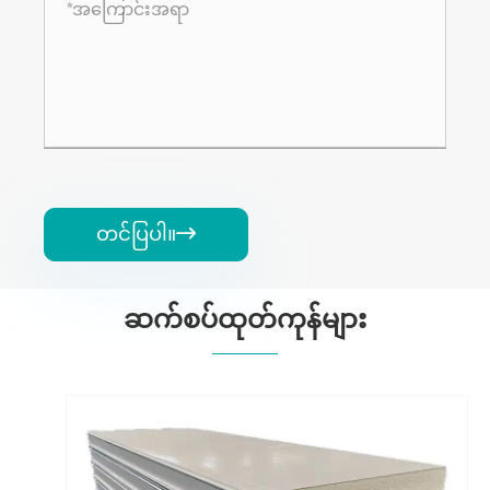
တင်ပြပါ။

ဆက်စပ်ထုတ်ကုန်များ